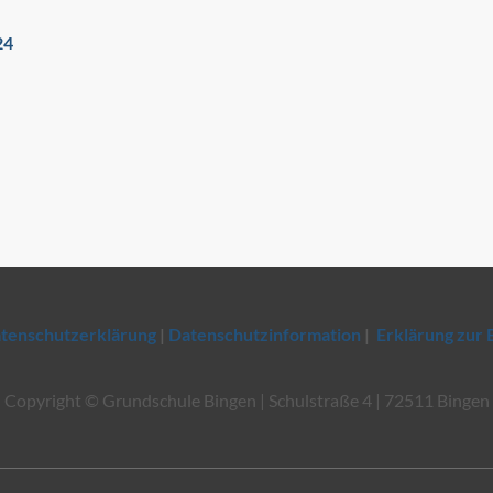
24
tenschutzerklärung
|
Datenschutzinformation
|
Erklärung zur 
Copyright © Grundschule Bingen | Schulstraße 4 | 72511 Bingen