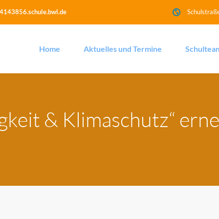
4143856.schule.bwl.de
Schulstraß
Home
Aktuelles und Termine
Schultea
gkeit & Klimaschutz“ ern