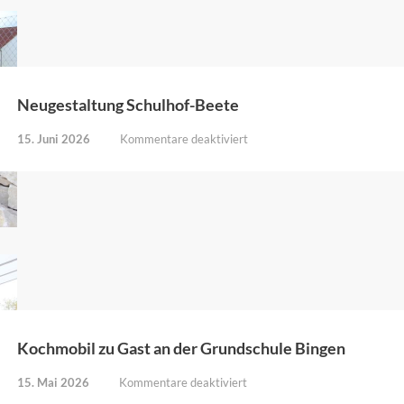
Neugestaltung Schulhof-Beete
für
15. Juni 2026
Kommentare deaktiviert
Neugestaltung
Schulhof-
Beete
Kochmobil zu Gast an der Grundschule Bingen
für
15. Mai 2026
Kommentare deaktiviert
Kochmobil