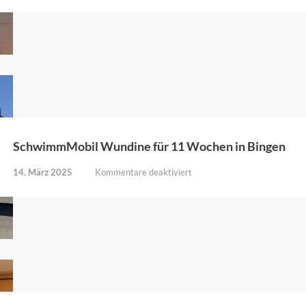
Theateraufführung
der
Grundschule
Bingen
SchwimmMobil Wundine für 11 Wochen in Bingen
für
14. März 2025
Kommentare deaktiviert
SchwimmMobil
Wundine
für
11
Wochen
in
Bingen