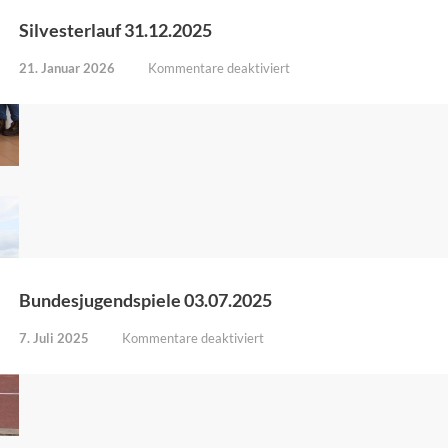
für
Nachhaltige
Silvesterlauf 31.12.2025
Entwicklung“
der
für
21. Januar 2026
Kommentare deaktiviert
Deutschen
Silvesterlauf
UNESCO
31.12.2025
Kommission
Bundesjugendspiele 03.07.2025
für
7. Juli 2025
Kommentare deaktiviert
Bundesjugendspiele
03.07.2025