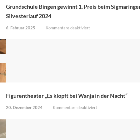
Grundschule Bingen gewinnt 1. Preis beim Sigmaringe
Silvesterlauf 2024
für
6. Februar 2025
Kommentare deaktiviert
Grundschule
Bingen
gewinnt
1.
Preis
beim
Sigmaringer
Silvesterlauf
2024
Figurentheater „Es klopft bei Wanja in der Nacht“
für
20. Dezember 2024
Kommentare deaktiviert
Figurentheater
„Es
klopft
bei
Wanja