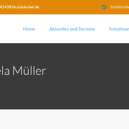
4143856.schule.bwl.de
Schulstraß
Home
Aktuelles und Termine
Schultea
la Müller