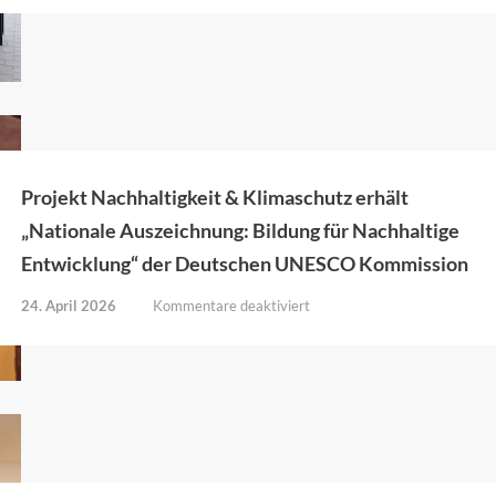
zu
Gast
an
der
Grundschule
Bingen
Projekt Nachhaltigkeit & Klimaschutz erhält
„Nationale Auszeichnung: Bildung für Nachhaltige
Entwicklung“ der Deutschen UNESCO Kommission
für
24. April 2026
Kommentare deaktiviert
Projekt
Nachhaltigkeit
&
Klimaschutz
erhält
„Nationale
Auszeichnung:
Bildung